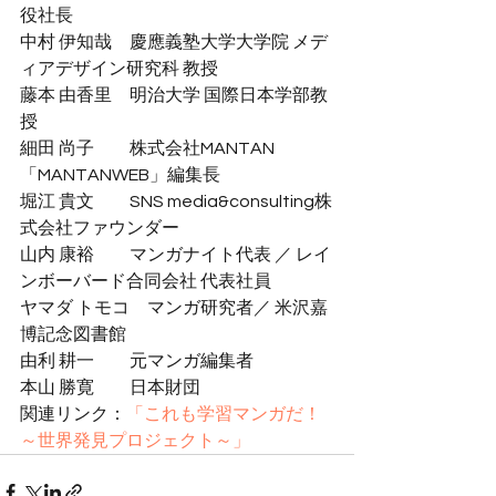
役社長
中村 伊知哉　慶應義塾大学大学院 メデ
ィアデザイン研究科 教授
藤本 由香里　明治大学 国際日本学部教
授
細田 尚子　　株式会社MANTAN 
「MANTANWEB」編集長
堀江 貴文　　SNS media&consulting株
式会社ファウンダー
山内 康裕　　マンガナイト代表 ／ レイ
ンボーバード合同会社 代表社員
ヤマダ トモコ　マンガ研究者／ 米沢嘉
博記念図書館
由利 耕一　　元マンガ編集者
本山 勝寛　　日本財団
関連リンク：
「これも学習マンガだ！
～世界発見プロジェクト～」