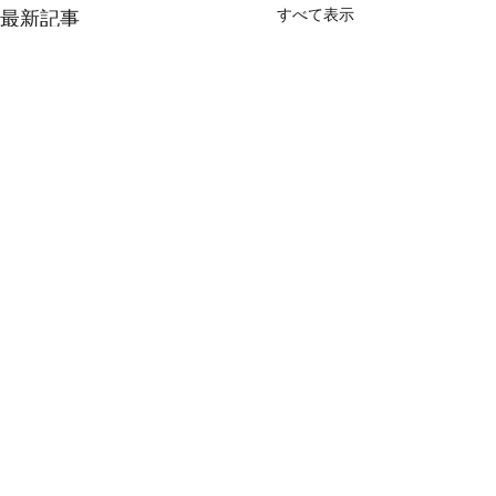
すべて表示
最新記事
当団体代表をかたるLINE
グループ作成詐欺メール
にご注意ください
コメント
当団体代表の里中満智子をか