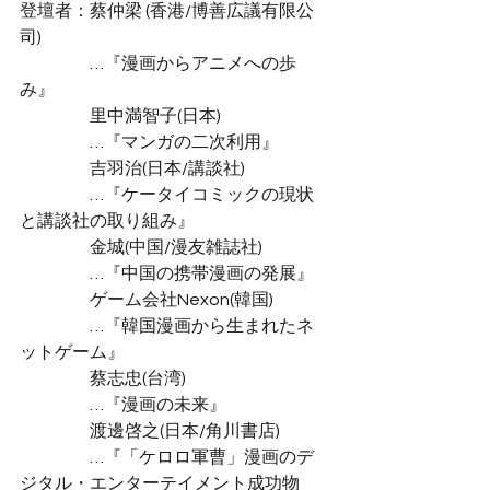
登壇者：蔡仲梁 (香港/博善広議有限公
司)
…『漫画からアニメへの歩
み』
里中満智子(日本)
…『マンガの二次利用』
吉羽治(日本/講談社)
…『ケータイコミックの現状
と講談社の取り組み』
金城(中国/漫友雑誌社)
…『中国の携帯漫画の発展』
ゲーム会社Nexon(韓国)
…『韓国漫画から生まれたネ
ットゲーム』
蔡志忠(台湾)
…『漫画の未来』
渡邊啓之(日本/角川書店)
…『「ケロロ軍曹」漫画のデ
ジタル・エンターテイメント成功物