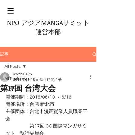
NPO アジアMANGAサミット
運営本部
記事
All Posts
info998475
All Posts
2018年6月18日
読了時間: 1分
第17回 台湾大会
お知らせ
開催期間：2018/06/13 ～ 6/16
開催場所：台湾 新北市
主催団体：台北市漫画従業人員職業工
会
　　　　　第17回ICC 国際マンガサミ
ット　執行委員会