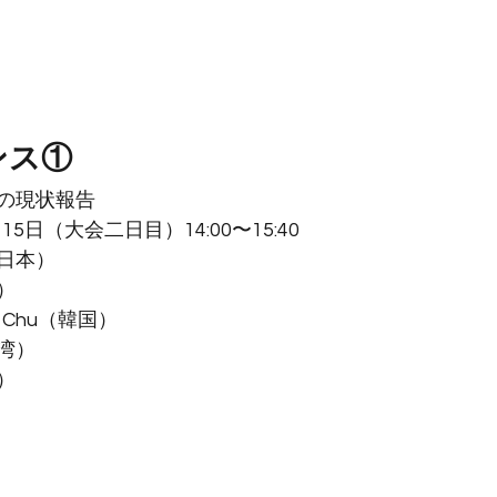
ンス①
の現状報告
15日（大会二日目）14:00〜15:40
日本）
）
uk Chu（韓国）
湾）
）