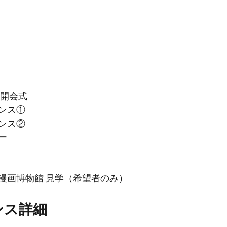
 開会式
ンス①
ンス②
ー
漫画博物館 見学（希望者のみ）
ンス詳細