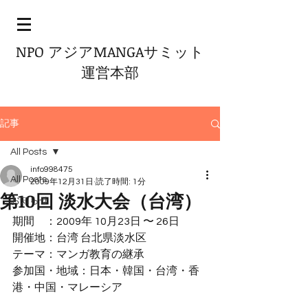
NPO アジアMANGAサミット
運営本部
記事
All Posts
info998475
All Posts
2009年12月31日
読了時間: 1分
第10回 淡水大会（台湾）
お知らせ
期間　：2009年 10月23日 〜 26日
開催地：台湾 台北県淡水区
テーマ：マンガ教育の継承
参加国・地域：日本・韓国・台湾・香
港・中国・マレーシア