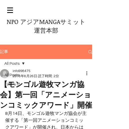
NPO アジアMANGAサミット
運営本部
記事
All Posts
info998475
All Posts
2016年8月26日
読了時間: 2分
【モンゴル遊牧マンガ協
お知らせ
会】第一回「アニメーショ
ンコミックアワード」開催
8月14日、モンゴル遊牧マンガ協会が主
催する「第一回アニメーションコミッ
クアワード」が開催され、日本からは