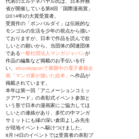
代表のエルデネバヤル氏は、日本外務
省が開催している第8回「国際漫画賞」
(2014年)の大賞受賞者。
受賞作の「ボンバルダイ」は伝統的な
モンゴルの生活を少年の視点から描い
ておりますが、日本で作品を読んで欲
しいとの願いから、当団体の関連団体
である
一般社団法人マンガジャパン
が
作品の編集など掲載のお手伝いを行
い、
ebookjapanで展開中の電子書籍企
画「マンガ家が描いた絵本」
へ作品が
掲載されています。
本年は第一回「アニメーションコミッ
クアワード」の表彰式イベント参加と
いう形で日本の漫画家にご協力してほ
しいとの連絡があり、多忙の中マンガ
サミットにも縁の深い倉田よしみ先生
が現地イベントへ駆けつけました。
8月14日のイベントでは受賞者の表彰プ