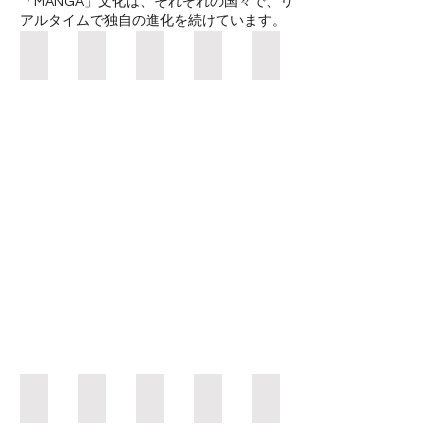
「MANGA」文化は、それぞれの国々で、リ
アルタイムで独自の進化を続けています。
1st (1996) : Tokyo・Iwaki (Japan)
2nd (1997) : Seoul (South Korea)
3rd (1999) : Hsinchu (Taiwan)
4th (2000) : Hong Kong
5th (2002) : Yokohama (Japan)
6th (2004) : Beijing (China)
7th (2005) : Bucheon (South Korea)
8th (2007) : Hong Kong
9th (2008) : Kyoto (Japan)
10th (2009) : Tamsui (Taiwan)